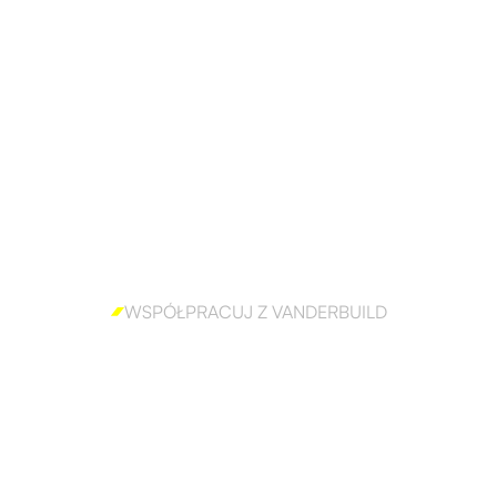
WSPÓŁPRACUJ Z VANDERBUILD
 aby skutecznie 
outbound?