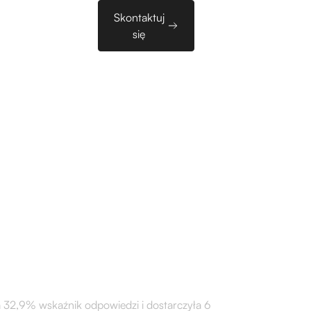
Sales
Skontaktuj
zy
EN
Tools
się
kontakt z 23
icznymi w
 32,9% wskaźnik odpowiedzi i dostarczyła 6