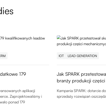
dies
CRM
IOT
LEAD GENERATION
datkowe 179
Jak SPARK przetestowa
branży produkcji częśc
wansowanych aplikacji
Kampania SPARK: dotarcie do 
rce. Zaprojektowaliśmy i
sprzedaży rozwiązań oszczędz
wało ponad 179