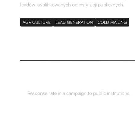
leadów kwalifikowanych od instytucji publicznych.
AGRICULTURE
LEAD GENERATION
COLD MAILING
32,9%
Response rate in a campaign to public institutions.