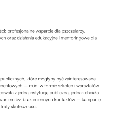
ości: profesjonalne wsparcie dla pszczelarzy,
nych oraz działania edukacyjne i mentoringowe dla
ji publicznych, które mogłyby być zainteresowane
nefitowych – m.in. w formie szkoleń i warsztatów
cowała z jedną instytucją publiczną, jednak chciała
yzwaniem był brak imiennych kontaktów – kampanię
traty skuteczności.