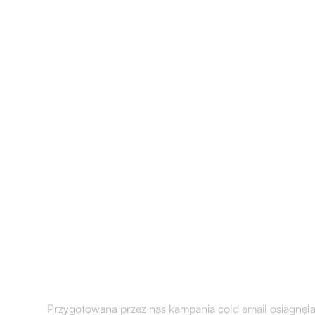
O
Usługi
Klienci
Baza Wied
Nas
Jak nawiązaliśmy 
instytucjami publ
tydzień
Przygotowana przez nas kampania cold email osiągnęła