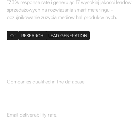
17,3% response rate i generując 17 wysokiej jakości leadów
sprzedażowych na rozwiązania smart meteringu -
oczujnikowanie zużycia mediów hal produkcyjnych.
IOT
RESEARCH
LEAD GENERATION
334
Companies qualified in the database.
98.2%
Email deliverability rate.
17.3%