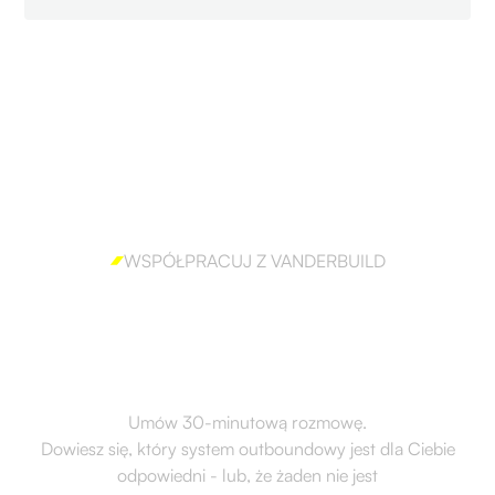
WSPÓŁPRACUJ Z VANDERBUILD
Gotów, aby skutecznie
wdrożyć outbound?
Umów 30-minutową rozmowę.
Dowiesz się, który system outboundowy jest dla Ciebie
odpowiedni - lub, że żaden nie jest