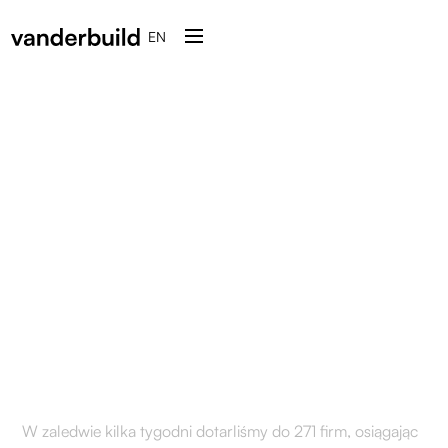
EN
W miesiąc
skontaktowaliśmy się ze
wszystkimi zarządcami
nieruchomości
komercyjnych w Polsce
W zaledwie kilka tygodni dotarliśmy do 271 firm, osiągając