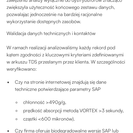
zawężeniu analizy wyłącznie do dystrybutorów znacząco
zwiększyła użyteczność końcowego zestawu danych,
pozwalając jednocześnie na bardziej racjonalne
wykorzystanie dostępnych zasobów.
Walidacja danych technicznych i kontaktów
W ramach realizacji analizowaliśmy każdy rekord pod
kątem zgodności z kluczowymi kryteriami zdefiniowanymi
w arkuszu TDS przesłanym przez klienta. W szczególności
weryfikowano:
Czy na stronie internetowej znajdują się dane
techniczne potwierdzające parametry SAP
chłonność >490g/g,
prędkość absorpcji metodą VORTEX >3 sekundy,
cząstki <600 mikronów).
Czy firma oferuje biodegradowalne wersje SAP lub