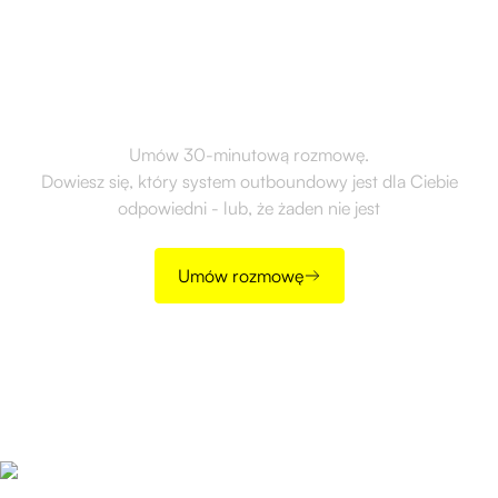
Gotów, aby skutecznie
wdrożyć outbound?
Umów 30-minutową rozmowę.
Dowiesz się, który system outboundowy jest dla Ciebie
odpowiedni - lub, że żaden nie jest
Umów rozmowę