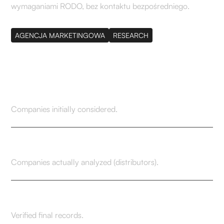
wymaganiami RODO, bez kontaktu bezpośredniego.
AGENCJA MARKETINGOWA
RESEARCH
5800
Companies initially considered.
500
Companies actually analyzed (distributors).
150
Verified final records.