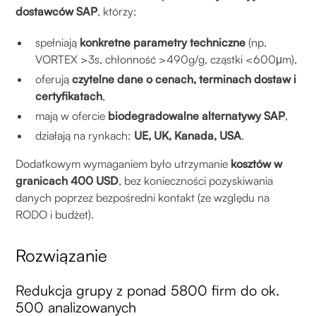
dostawców SAP
, którzy:
spełniają
konkretne parametry techniczne
(np.
VORTEX >3s, chłonność >490g/g, cząstki <600μm),
oferują
czytelne dane o cenach, terminach dostaw i
certyfikatach
,
mają w ofercie
biodegradowalne alternatywy SAP
,
działają na rynkach:
UE, UK, Kanada, USA
.
Dodatkowym wymaganiem było utrzymanie
kosztów w
granicach 400 USD
, bez konieczności pozyskiwania
danych poprzez bezpośredni kontakt (ze względu na
RODO i budżet).
Rozwiązanie
Redukcja grupy z ponad 5800 firm do ok.
500 analizowanych