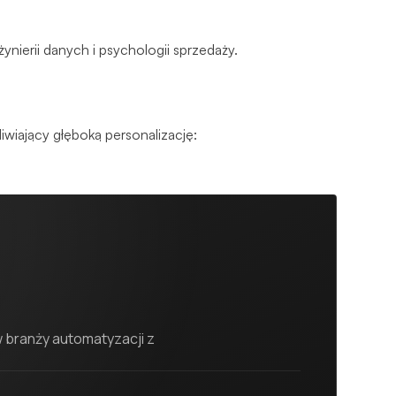
nierii danych i psychologii sprzedaży.
iający głęboką personalizację:
 branży automatyzacji z