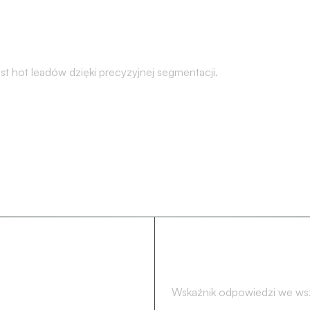
t hot leadów dzięki precyzyjnej segmentacji.
20.6%
Wskaźnik odpowiedzi we ws