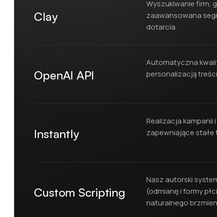
Wyszukiwanie firm,
Clay
zaawansowana segm
dotarcia.
Automatyczna kwalif
OpenAI API
personalizacją treści
Realizacja kampanii
Instantly
zapewniające stałe 
Nasz autorski system
Custom Scripting
(odmianę i formy pł
naturalnego brzmien