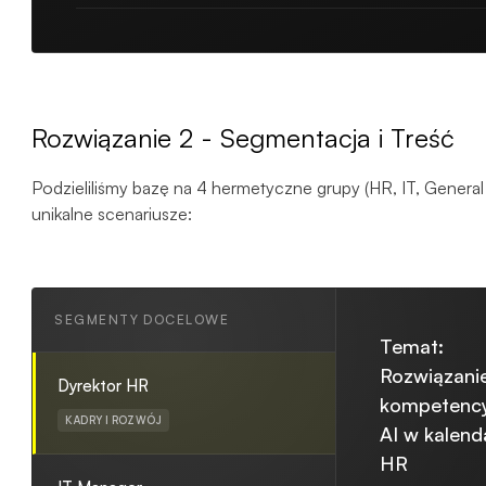
Rozwiązanie 2 - Segmentacja i Treść
Podzieliliśmy bazę na 4 hermetyczne grupy (HR, IT, General
unikalne scenariusze:
SEGMENTY DOCELOWE
Temat:
Rozwiązanie
Dyrektor HR
kompetency
KADRY I ROZWÓJ
AI w kalend
HR