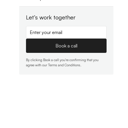
Let’s work together
By clicking Book a call you're confirming that you
agree with our
Terms and Conditions
.