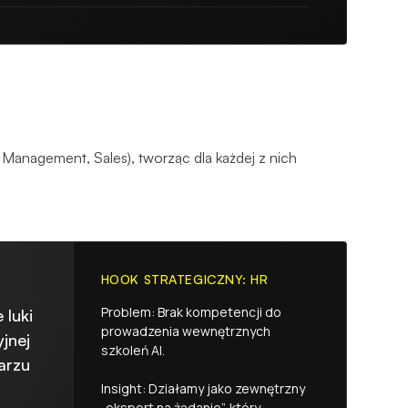
 Management, Sales), tworząc dla każdej z nich
HOOK STRATEGICZNY: HR
Problem: Brak kompetencji do
 luki
prowadzenia wewnętrznych
jnej
szkoleń AI.
arzu
Insight: Działamy jako zewnętrzny
„ekspert na żądanie”, który