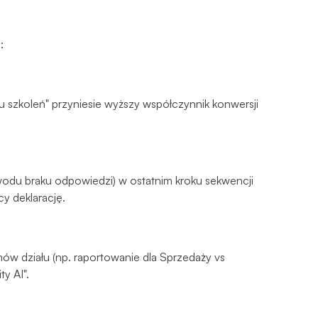
:
u szkoleń" przyniesie wyższy współczynnik konwersji
odu braku odpowiedzi) w ostatnim kroku sekwencji
y deklarację.
w działu (np. raportowanie dla Sprzedaży vs
ty AI".