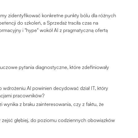
iśmy zidentyfikować konkretne punkty bólu dla różnych
petencji do szkoleń, a Sprzedaż traciła czas na
ormacyjny i "hype" wokół AI z pragmatyczną ofertą
luczowe pytania diagnostyczne, które zdefiniowały
 wdrożeniu AI powinien decydować dział IT, który
encjami pracowników?
 wynika z braku zainteresowania, czy z faktu, że
zejść głębiej, do poziomu codziennych obowiązków