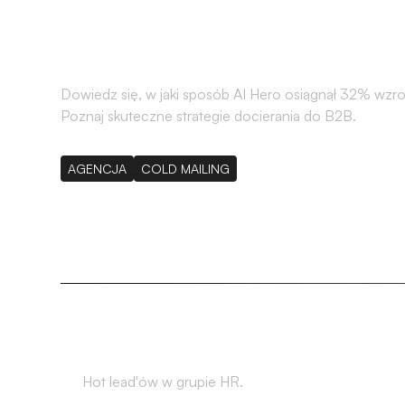
mailingu
Dowiedz się, w jaki sposób AI Hero osiągnął 32% wzros
Poznaj skuteczne strategie docierania do B2B.
AGENCJA
COLD MAILING
32%
Hot lead'ów w grupie HR.