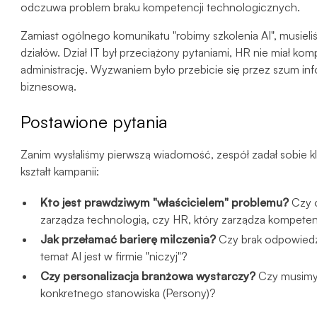
odczuwa problem braku kompetencji technologicznych.
Zamiast ogólnego komunikatu "robimy szkolenia AI", musiel
działów. Dział IT był przeciążony pytaniami, HR nie miał kom
administrację. Wyzwaniem było przebicie się przez szum inf
biznesową.
Postawione pytania
Zanim wysłaliśmy pierwszą wiadomość, zespół zadał sobie k
kształt kampanii:
Kto jest prawdziwym "właścicielem" problemu?
Czy o
zarządza technologią, czy HR, który zarządza kompet
Jak przełamać barierę milczenia?
Czy brak odpowiedzi
temat AI jest w firmie "niczyj"?
Czy personalizacja branżowa wystarczy?
Czy musimy 
konkretnego stanowiska (Persony)?