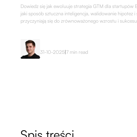
Dowiedz się jak ewoluuje strategia GTM dla startupów
jaki sposób sztuczna inteligencja, walidowanie hipotez i
przyczyniają się do zrównoważonego wzrostu i sukcesu
Mateusz Sekta
31-10-2025
|
7
min read
Spis treści