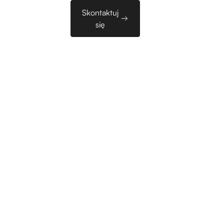
Sales
Skontaktuj
zy
EN
Tools
się
Market w Startupach 
dzy eksperymentem 