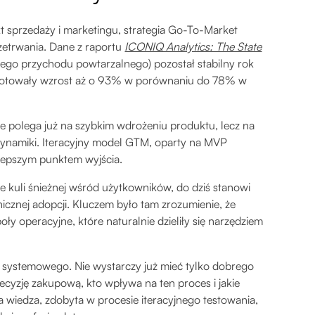
ekt sprzedaży i marketingu, strategia Go-To-Market
zetrwania. Dane z raportu
ICONIQ Analytics: The State
ego przychodu powtarzalnego) pozostał stabilny rok
dnotowały wzrost aż o 93% w porównaniu do 78% w
ie polega już na szybkim wdrożeniu produktu, lecz na
 dynamiki. Iteracyjny model GTM, oparty na MVP
jlepszym punktem wyjścia.
ie kuli śnieżnej wśród użytkowników, do dziś stanowi
anicznej adopcji. Kluczem było tam zrozumienie, że
ły operacyjne, które naturalnie dzieliły się narzędziem
 systemowego. Nie wystarczy już mieć tylko dobrego
ecyzję zakupową, kto wpływa na ten proces i jakie
ta wiedza, zdobyta w procesie iteracyjnego testowania,