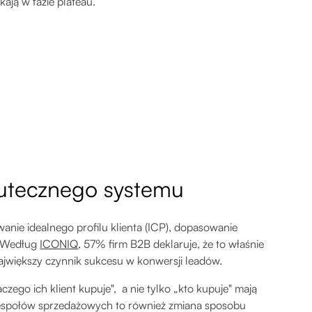
kają w fazie plateau.
utecznego systemu
anie idealnego profilu klienta (ICP), dopasowanie
. Według
ICONIQ
, 57% firm B2B deklaruje, że to właśnie
największy czynnik sukcesu w konwersji leadów.
czego ich klient kupuje", a nie tylko „kto kupuje" mają
 zespołów sprzedażowych to również zmiana sposobu