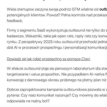
Wiele startupów zaczyna swoją podróż GTM właśnie od
out
potencjalnych klientów. Powód? Pełna kontrola nad przekaze
feedback.
Firmy z segmentu SaaS wykorzystują outbound nie tylko do s
badawcze. Wskaźniki, takie jak open rate, reply rate czy konw
rynku. Z perspektywy 2025 roku outbound przechodzi jedn
dziś AI w procesach prospectingu i personalizacji komunikacji
Dowiedz się jak robić prospecting za pomocą Clay!
W efekcie outbound staje się pierwszym laboratorium dla start
targetowanie i value proposition. Nie przypadkiem AI-native
konwersję z darmowego okresu próbnego na płatny plan niż
Dobrze zaprojektowana kampania outboundowa pozwala w ci
pytania: Czy nasz komunikat rezonuje? Czy mówimy do właśc
odpowiada na realny ból?