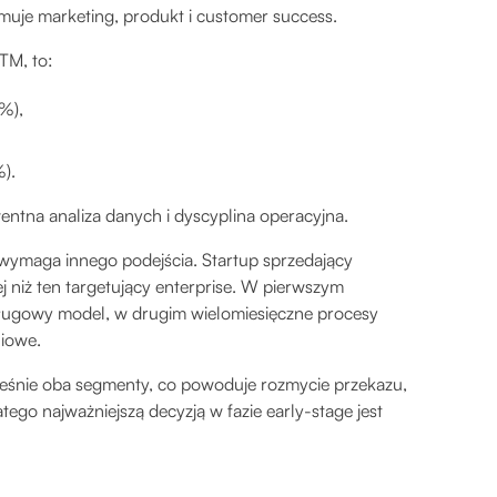
jmuje marketing, produkt i customer success.
GTM, to:
6%),
%).
ntna analiza danych i dyscyplina operacyjna.
 wymaga innego podejścia. Startup sprzedający
ej niż ten targetujący enterprise. W pierwszym
sługowy model, w drugim wielomiesięczne procesy
niowe.
cześnie oba segmenty, co powoduje rozmycie przekazu,
tego najważniejszą decyzją w fazie early-stage jest