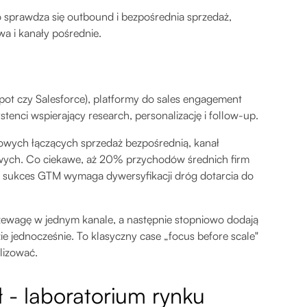
 sprawdza się outbound i bezpośrednia sprzedaż,
wa i kanały pośrednie.
ot czy Salesforce), platformy do sales engagement
ystenci wspierający research, personalizację i follow-up.
dowych łączących sprzedaż bezpośrednią, kanał
owych. Co ciekawe, aż 20% przychodów średnich firm
e sukces GTM wymaga dywersyfikacji dróg dotarcia do
rzewagę w jednym kanale, a następnie stopniowo dodają
dzie jednocześnie. To klasyczny case „focus before scale"
lizować.
 - laboratorium rynku