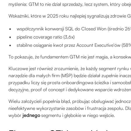
myślenia: GTM to nie dział sprzedaży, lecz system, który obe
Wskaźniki, które w 2025 roku najlepiej sygnalizują zdrowie 
współczynnik konwersji SQL do Closed Won (średnio 2
pipeline coverage ratio (3,6x)
stabilne osiąganie kwot przez Account Executive'ów (58
To pokazuje, że fundamentem GTM nie jest magia, a konsekwe
Kluczowe jest również zrozumienie, że każdy segment rynku
narzędzie dla małych firm (MŚP) będzie działał zupełnie inacz
przypadku liczy się prosta onboardingowa ścieżka i samoob
decyzyjne, proof of concept i dedykowane wsparcie wdroże
Wielu założycieli popełnia błąd, próbując obsługiwać jedno
nieefektywne wykorzystanie zasobów i frustracja zespołu. Dla
wybór
jednego
segmentu i głębokie w niego wejście.