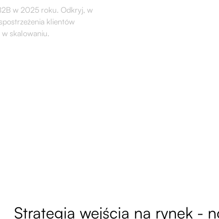
 B2B w 2025 roku. Odkryj, w
 spostrzeżenia klientów
 w skalowaniu.
Strategia wejścia na rynek - 