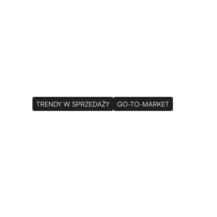
O
Usługi
Klienci
Baza Wied
Nas
TRENDY W SPRZEDAŻY
GO-TO-MARKET
Strategia Go-To-
w 2026 roku: mię
skalą