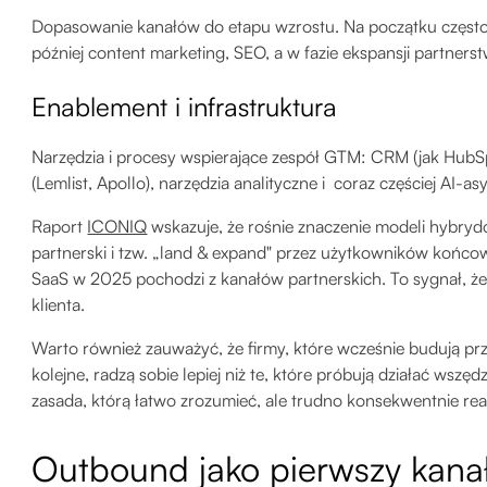
Dopasowanie kanałów do etapu wzrostu. Na początku często
później content marketing, SEO, a w fazie ekspansji partnerst
Enablement i infrastruktura
Narzędzia i procesy wspierające zespół GTM: CRM (jak HubSp
(Lemlist, Apollo), narzędzia analityczne i coraz częściej AI-as
Raport
ICONIQ
wskazuje, że rośnie znaczenie modeli hybry
partnerski i tzw. „land & expand" przez użytkowników końc
SaaS w 2025 pochodzi z kanałów partnerskich. To sygnał, ż
klienta.
Warto również zauważyć, że firmy, które wcześnie budują p
kolejne, radzą sobie lepiej niż te, które próbują działać wszę
zasada, którą łatwo zrozumieć, ale trudno konsekwentnie rea
Outbound jako pierwszy kanał