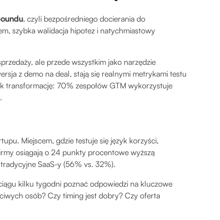
boundu
, czyli bezpośredniego docierania do
m, szybka walidacja hipotez i natychmiastowy
przedaży, ale przede wszystkim jako narzędzie
ersja z demo na deal, stają się realnymi metrykami testu
ak transformację: 70% zespołów GTM wykorzystuje
.
upu. Miejscem, gdzie testuje się język korzyści,
 firmy osiągają o 24 punkty procentowe wyższą
 tradycyjne SaaS-y (56% vs. 32%).
ągu kilku tygodni poznać odpowiedzi na kluczowe
iwych osób? Czy timing jest dobry? Czy oferta