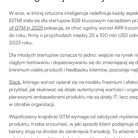
W erze, w której sztuczna inteligencja redefiniuje każdy asp
(GTM) stała się dla startupów B2B kluczowym narzędziem pr
of GTM in 2025
pokazują, że choć ogólny wzrost ARR (roczn
do roku, firmy o przychodach między 25 a 100 mln USD o
2023 roku.
Dla młodych startupów oznacza to jedno: wejście na rynek n
ciągłym testowaniu i dopasowywaniu się do zmieniającej się
(minimum viable product) i feedbacku klientów, pozostaje na
Slack
, którego wzrost opierał się na modelu freemium i efekc
przykład, jak skalować się dzięki autentycznej wartości i org
pierwszymi ambasadorami produktu nie są działy IT, lecz zespo
w obrębie organizacji.
Współczesny krajobraz GTM wymaga od założycieli myślenia
produktu, trzeba zrozumieć, w jaki sposób klient podejmuje d
bariery stoją na drodze do zamknięcia transakcji. To właśnie 