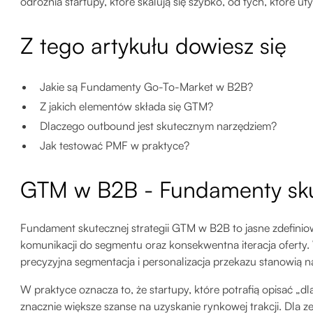
odróżnia startupy, które skalują się szybko, od tych, które uty
Z tego artykułu dowiesz się
Jakie są Fundamenty Go-To-Market w B2B?
Z jakich elementów składa się GTM?
Dlaczego outbound jest skutecznym narzędziem?
Jak testować PMF w praktyce?
GTM w B2B - Fundamenty sk
Fundament skutecznej strategii GTM w B2B to jasne zdefiniow
komunikacji do segmentu oraz konsekwentna iteracja oferty
precyzyjna segmentacja i personalizacja przekazu stanowią 
W praktyce oznacza to, że startupy, które potrafią opisać „dla
znacznie większe szanse na uzyskanie rynkowej trakcji. Dla