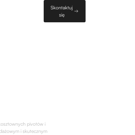
Skontaktuj
zy
Sales Tools
EN
się
oduct Market Fit
ć Dolinę Śmierci w 20
 kosztownych pivotów i
zedażowym i skutecznym