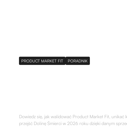
Usługi
Klienci
O Nas
Baza Wied
PRODUCT MARKET FIT
PORADNIK
Jak zwalidować Pr
startupu i przejś
Dowiedz się, jak walidować Product Market Fit, unikać
przejść Dolinę Śmierci w 2026 roku dzięki danym spr