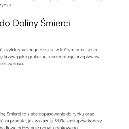
rynku.
do Doliny Śmierci
", czyli krytycznego okresu, w którym firma spala
tę krzywą jako graficzną reprezentację przepływów
rentowności.
inę Śmierci to słabe dopasowanie do rynku oraz
ć za produkt, jak wskazuje.
90% startupów kończy
awidłowe odczytanie popytu rynkowego.