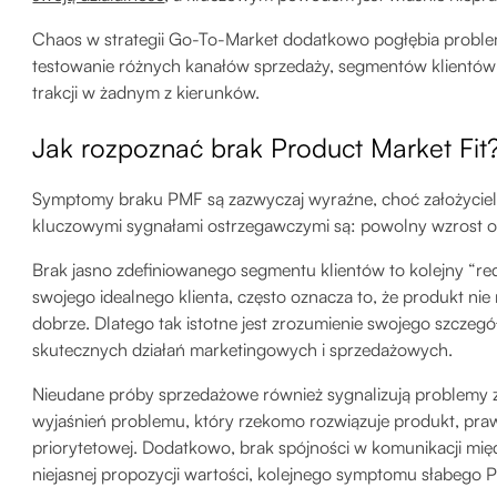
Chaos w strategii Go-To-Market dodatkowo pogłębia problemy
testowanie różnych kanałów sprzedaży, segmentów klientów i 
trakcji w żadnym z kierunków.
Jak rozpoznać brak Product Market Fit
Symptomy braku PMF są zazwyczaj wyraźne, choć założyciele c
kluczowymi sygnałami ostrzegawczymi są: powolny wzrost or
Brak jasno zdefiniowanego segmentu klientów to kolejny “red f
swojego idealnego klienta, często oznacza to, że produkt n
dobrze. Dlatego tak istotne jest zrozumienie swojego szczeg
skutecznych działań marketingowych i sprzedażowych.
Nieudane próby sprzedażowe również sygnalizują problemy
wyjaśnień problemu, który rzekomo rozwiązuje produkt, praw
priorytetowej. Dodatkowo, brak spójności w komunikacji mię
niejasnej propozycji wartości, kolejnego symptomu słabego 