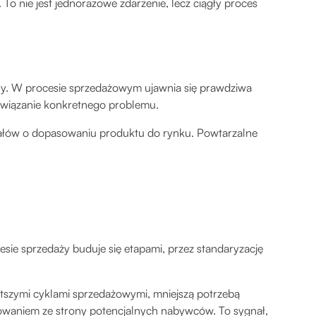
 To nie jest jednorazowe zdarzenie, lecz ciągły proces
alny. W procesie sprzedażowym ujawnia się prawdziwa
związanie konkretnego problemu.
ałów o dopasowaniu produktu do rynku. Powtarzalne
ie sprzedaży buduje się etapami, przez standaryzację
ótszymi cyklami sprzedażowymi, mniejszą potrzebą
owaniem ze strony potencjalnych nabywców. To sygnał,