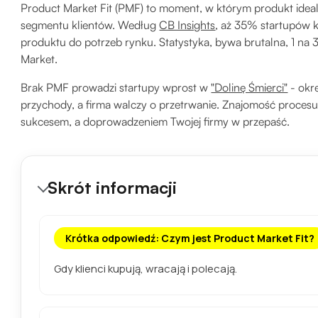
Product Market Fit (PMF) to moment, w którym produkt idea
segmentu klientów. Według
CB Insights
, aż 35% startupów 
produktu do potrzeb rynku. Statystyka, bywa brutalna, 1 na 
Market.
Brak PMF prowadzi startupy wprost w
"Dolinę Śmierci"
- okr
przychody, a firma walczy o przetrwanie. Znajomość proces
sukcesem, a doprowadzeniem Twojej firmy w przepaść.
Skrót informacji
Krótka odpowiedź: Czym jest Product Market Fit?
Gdy klienci kupują, wracają i polecają.