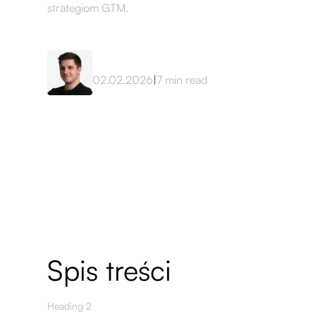
strategiom GTM.
Mateusz Sekta
02.02.2026
|
7
min read
Spis treści
Heading 2